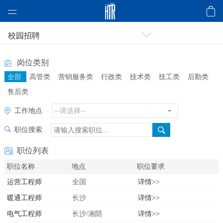
About HTR
校园招聘
Product & Tech
岗位类别
Design Case
全部
高管类
营销服务类
行政类
技术类
技工类
后勤类
Video
售后类
Awards
工作地点
Environmental
职位搜索
News
职位列表
职位名称
地点
职位要求
运营工程师
全国
详情>>
暖通工程师
长沙
详情>>
电气工程师
长沙/湘阴
详情>>